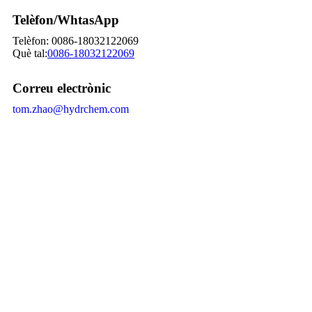
Telèfon/WhtasApp
Telèfon: 0086-18032122069
Què tal:
0086-18032122069
Correu electrònic
tom.zhao@hydrchem.com