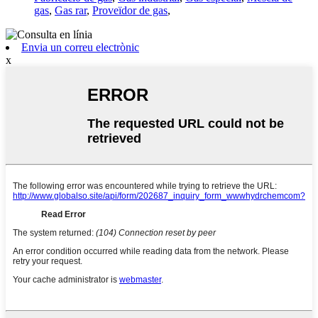
gas
,
Gas rar
,
Proveïdor de gas
,
Envia un correu electrònic
x