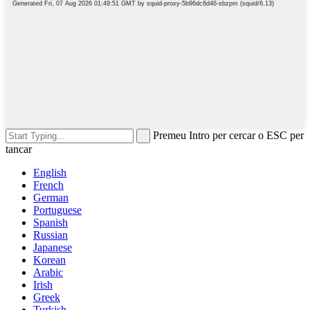
Premeu Intro per cercar o ESC per
tancar
English
French
German
Portuguese
Spanish
Russian
Japanese
Korean
Arabic
Irish
Greek
Turkish