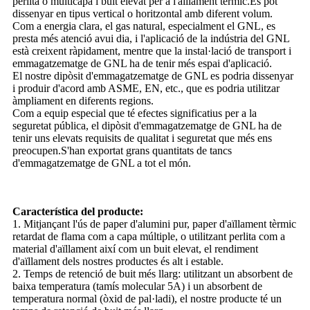
perlita o multicapa i buit elevat per a l'aïllament tèrmic.Es pot
dissenyar en tipus vertical o horitzontal amb diferent volum.
Com a energia clara, el gas natural, especialment el GNL, es
presta més atenció avui dia, i l'aplicació de la indústria del GNL
està creixent ràpidament, mentre que la instal·lació de transport i
emmagatzematge de GNL ha de tenir més espai d'aplicació.
El nostre dipòsit d'emmagatzematge de GNL es podria dissenyar
i produir d'acord amb ASME, EN, etc., que es podria utilitzar
àmpliament en diferents regions.
Com a equip especial que té efectes significatius per a la
seguretat pública, el dipòsit d'emmagatzematge de GNL ha de
tenir uns elevats requisits de qualitat i seguretat que més ens
preocupen.S'han exportat grans quantitats de tancs
d'emmagatzematge de GNL a tot el món.
Característica del producte:
1. Mitjançant l'ús de paper d'alumini pur, paper d'aïllament tèrmic
retardat de flama com a capa múltiple, o utilitzant perlita com a
material d'aïllament així com un buit elevat, el rendiment
d'aïllament dels nostres productes és alt i estable.
2. Temps de retenció de buit més llarg: utilitzant un absorbent de
baixa temperatura (tamís molecular 5A) i un absorbent de
temperatura normal (òxid de pal·ladi), el nostre producte té un