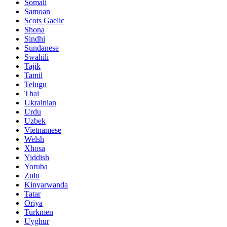
Somali
Samoan
Scots Gaelic
Shona
Sindhi
Sundanese
Swahili
Tajik
Tamil
Telugu
Thai
Ukrainian
Urdu
Uzbek
Vietnamese
Welsh
Xhosa
Yiddish
Yoruba
Zulu
Kinyarwanda
Tatar
Oriya
Turkmen
Uyghur