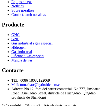
Equips de gas
Notícies
Sobre nosaltres
Contacta amb nosaltres
Producte
GNC
GNL
Gas industrial i gas especial
Hidrogen
Gas industrial
Elèctric / Gas especial
Mescla de gas
Contacte
TEL: 0086-18032122069
Mail: tom.zhao@hydroidchem.com
Adreça: No.12, fora del carrer comercial, No.777, Jinshatan
Road, Xuejiadao Street, districte de Huangdao, Qingdao,
província de Shandong
© Copyright - 2010-2023 : Tots els drets reservats.