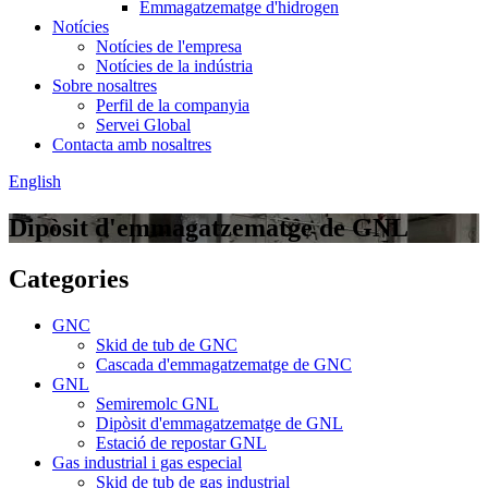
Emmagatzematge d'hidrogen
Notícies
Notícies de l'empresa
Notícies de la indústria
Sobre nosaltres
Perfil de la companyia
Servei Global
Contacta amb nosaltres
English
Dipòsit d'emmagatzematge de GNL
Categories
GNC
Skid de tub de GNC
Cascada d'emmagatzematge de GNC
GNL
Semiremolc GNL
Dipòsit d'emmagatzematge de GNL
Estació de repostar GNL
Gas industrial i gas especial
Skid de tub de gas industrial