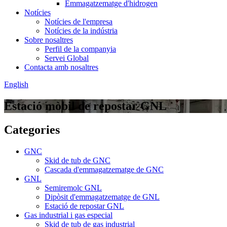
Emmagatzematge d'hidrogen
Notícies
Notícies de l'empresa
Notícies de la indústria
Sobre nosaltres
Perfil de la companyia
Servei Global
Contacta amb nosaltres
English
Estació mòbil de repostar GNL
Categories
GNC
Skid de tub de GNC
Cascada d'emmagatzematge de GNC
GNL
Semiremolc GNL
Dipòsit d'emmagatzematge de GNL
Estació de repostar GNL
Gas industrial i gas especial
Skid de tub de gas industrial