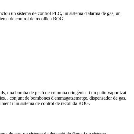
 inclou un sistema de control PLC, un sistema d'alarma de gas, un
istema de control de recollida BOG.
 una bomba de pistó de columna criogènica i un patin vaporitzat
ies. , conjunt de bombones d'emmagatzematge, dispensador de gas,
trument i un sistema de control de recollida BOG.
rma de gas, un sistema de detecció de flama i un sistema