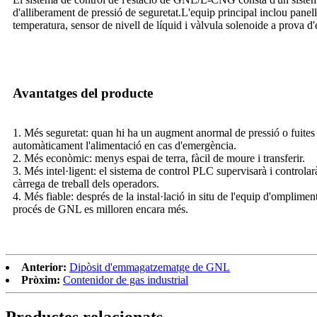
d'alliberament de pressió de seguretat.L'equip principal inclou panell
temperatura, sensor de nivell de líquid i vàlvula solenoide a prova d'
Avantatges del producte
1. Més seguretat: quan hi ha un augment anormal de pressió o fuites 
automàticament l'alimentació en cas d'emergència.
2. Més econòmic: menys espai de terra, fàcil de moure i transferir.
3. Més intel·ligent: el sistema de control PLC supervisarà i controlarà
càrrega de treball dels operadors.
4. Més fiable: després de la instal·lació in situ de l'equip d'ompliment
procés de GNL es milloren encara més.
Anterior:
Dipòsit d'emmagatzematge de GNL
Pròxim:
Contenidor de gas industrial
Productes relacionats