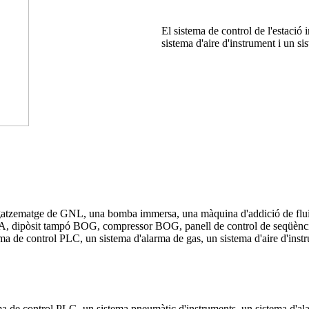
El sistema de control de l'estació
sistema d'aire d'instrument i un s
zematge de GNL, una bomba immersa, una màquina d'addició de fluids,
EGA, dipòsit tampó BOG, compressor BOG, panell de control de seqüènc
tema de control PLC, un sistema d'alarma de gas, un sistema d'aire d'ins
 de control PLG, un sistema pneumàtic d'instruments, un sistema d'ala