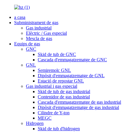
a casa
Subministrament de gas
Gas industrial
Elèctric / Gas especial
Mescla de gas
Equips de gas
GNC
Skid de tub de GNC
Cascada d'emmagatzematge de GNC
GNL
Semiremolc GNL
Dipòsit d'emmagatzematge de GNL
Estació de repostar GNL
Gas industrial i gas especial
Skid de tub de gas industrial
Contenidor de gas industrial
Cascada d'emmagatzematge de gas industrial
Dipòsit d'emmagatzematge de gas industrial
Cilindre de Y-ton
MEGC
Hidrogen
Skid de tub d'hidrogen