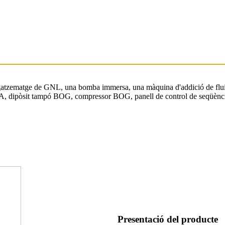
zematge de GNL, una bomba immersa, una màquina d'addició de fluids,
EGA, dipòsit tampó BOG, compressor BOG, panell de control de seqüènc
Presentació del producte