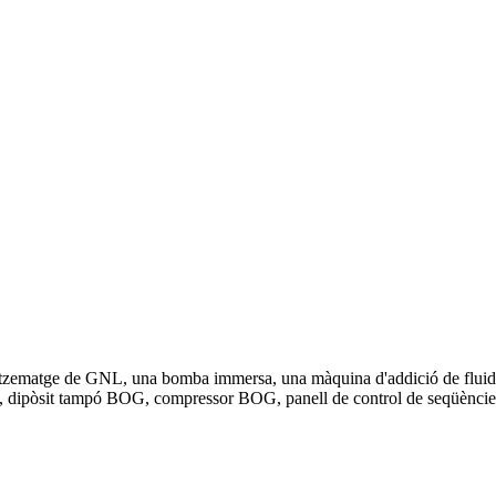
ematge de GNL, una bomba immersa, una màquina d'addició de fluids, 
A, dipòsit tampó BOG, compressor BOG, panell de control de seqüènci