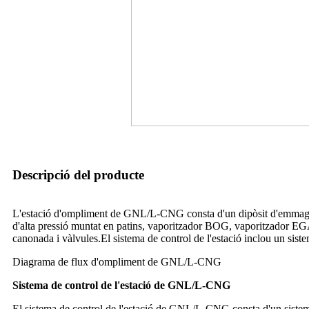
Descripció del producte
L'estació d'ompliment de GNL/L-CNG consta d'un dipòsit d'emmagat
d'alta pressió muntat en patins, vaporitzador BOG, vaporitzador 
canonada i vàlvules.El sistema de control de l'estació inclou un sis
Diagrama de flux d'ompliment de GNL/L-CNG
Sistema de control de l'estació de GNL/L-CNG
El sistema de control de l'estació de GNL/L-CNG consta d'un sistema